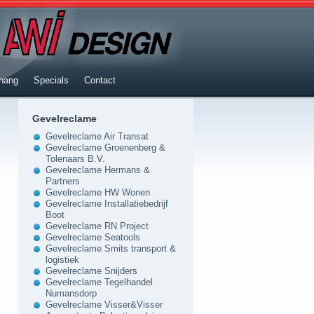
hang
Specials
Contact
Gevelreclame
Gevelreclame Air Transat
Gevelreclame Groenenberg &
Tolenaars B.V.
Gevelreclame Hermans &
Partners
Gevelreclame HW Wonen
Gevelreclame Installatiebedrijf
Boot
Gevelreclame RN Project
Gevelreclame Seatools
Gevelreclame Smits transport &
logistiek
Gevelreclame Snijders
Gevelreclame Tegelhandel
Numansdorp
Gevelreclame Visser&Visser